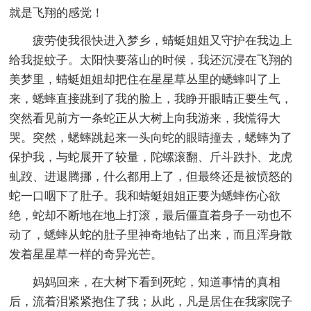
就是飞翔的感觉！
疲劳使我很快进入梦乡，蜻蜓姐姐又守护在我边上
给我捉蚊子。太阳快要落山的时候，我还沉浸在飞翔的
美梦里，蜻蜓姐姐却把住在星星草丛里的蟋蟀叫了上
来，蟋蟀直接跳到了我的脸上，我睁开眼睛正要生气，
突然看见前方一条蛇正从大树上向我游来，我慌得大
哭。突然，蟋蟀跳起来一头向蛇的眼睛撞去，蟋蟀为了
保护我，与蛇展开了较量，陀螺滚翻、斤斗跌扑、龙虎
虬跤、进退腾挪，什么都用上了，但最终还是被愤怒的
蛇一口咽下了肚子。我和蜻蜓姐姐正要为蟋蟀伤心欲
绝，蛇却不断地在地上打滚，最后僵直着身子一动也不
动了，蟋蟀从蛇的肚子里神奇地钻了出来，而且浑身散
发着星星草一样的奇异光芒。
妈妈回来，在大树下看到死蛇，知道事情的真相
后，流着泪紧紧抱住了我；从此，凡是居住在我家院子