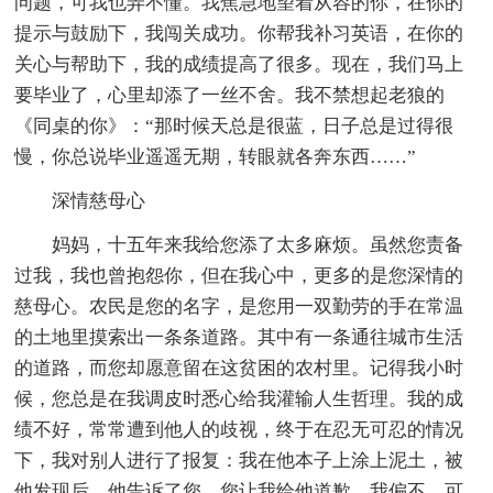
问题，可我也弄不懂。我焦急地望着从容的你，在你的
提示与鼓励下，我闯关成功。你帮我补习英语，在你的
关心与帮助下，我的成绩提高了很多。现在，我们马上
要毕业了，心里却添了一丝不舍。我不禁想起老狼的
《同桌的你》：“那时候天总是很蓝，日子总是过得很
慢，你总说毕业遥遥无期，转眼就各奔东西……”
深情慈母心
妈妈，十五年来我给您添了太多麻烦。虽然您责备
过我，我也曾抱怨你，但在我心中，更多的是您深情的
慈母心。农民是您的名字，是您用一双勤劳的手在常温
的土地里摸索出一条条道路。其中有一条通往城市生活
的道路，而您却愿意留在这贫困的农村里。记得我小时
候，您总是在我调皮时悉心给我灌输人生哲理。我的成
绩不好，常常遭到他人的歧视，终于在忍无可忍的情况
下，我对别人进行了报复：我在他本子上涂上泥土，被
他发现后，他告诉了您。您让我给他道歉，我偏不。可