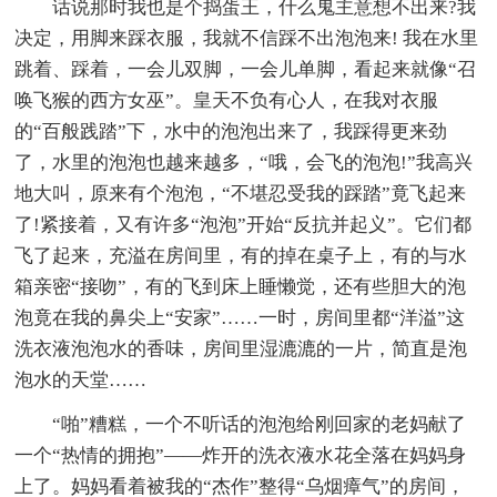
话说那时我也是个捣蛋王，什么鬼主意想不出来?我
决定，用脚来踩衣服，我就不信踩不出泡泡来! 我在水里
跳着、踩着，一会儿双脚，一会儿单脚，看起来就像“召
唤飞猴的西方女巫”。皇天不负有心人，在我对衣服
的“百般践踏”下，水中的泡泡出来了，我踩得更来劲
了，水里的泡泡也越来越多，“哦，会飞的泡泡!”我高兴
地大叫，原来有个泡泡，“不堪忍受我的踩踏”竟飞起来
了!紧接着，又有许多“泡泡”开始“反抗并起义”。它们都
飞了起来，充溢在房间里，有的掉在桌子上，有的与水
箱亲密“接吻”，有的飞到床上睡懒觉，还有些胆大的泡
泡竟在我的鼻尖上“安家”……一时，房间里都“洋溢”这
洗衣液泡泡水的香味，房间里湿漉漉的一片，简直是泡
泡水的天堂……
“啪”糟糕，一个不听话的泡泡给刚回家的老妈献了
一个“热情的拥抱”——炸开的洗衣液水花全落在妈妈身
上了。妈妈看着被我的“杰作”整得“乌烟瘴气”的房间，