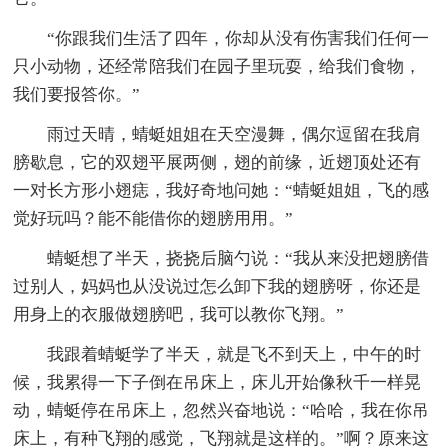
“你跟我们生活了四年，你却从没有伤害我们任何一
只小动物，还经常陪我们在园子里玩耍，给我们食物，
我们要报答你。”
雨过天晴，蜻蜓姐姐在天空漫舞，偶尔逗留在我肩
膀歇息，它的双翅平展两侧，翅的前缘，近翅顶处还有
一对长方形小翅痣，我好奇地问她：“蜻蜓姐姐，飞的感
觉好玩吗？能不能借你的翅膀用用。”
蜻蜓想了半天，挠挠后脑勺说：“我从来没把翅膀借
过别人，妈妈也从没说过怎么卸下我的翅膀呀，你还是
用身上的衣服做翅膀吧，我可以教你飞翔。”
我跟着蜻蜓学了半天，就是飞不到天上，中午的时
候，我累得一下子倒在吊床上，床儿开始像秋千一样晃
动，蜻蜓停在吊床上，忽然兴奋地说：“哈哈，我在你吊
床上，有种飞翔的感觉，飞翔就是这样的。”啊？原来这