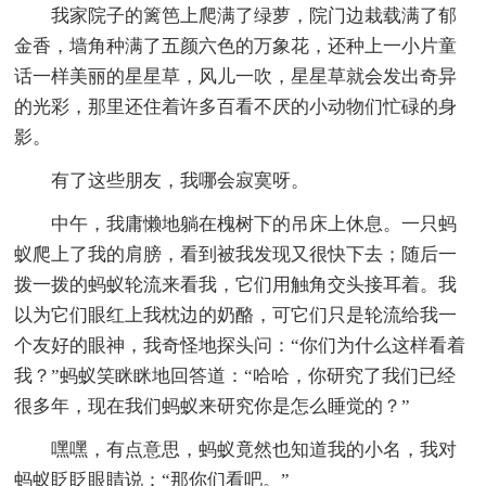
我家院子的篱笆上爬满了绿萝，院门边栽载满了郁
金香，墙角种满了五颜六色的万象花，还种上一小片童
话一样美丽的星星草，风儿一吹，星星草就会发出奇异
的光彩，那里还住着许多百看不厌的小动物们忙碌的身
影。
有了这些朋友，我哪会寂寞呀。
中午，我庸懒地躺在槐树下的吊床上休息。一只蚂
蚁爬上了我的肩膀，看到被我发现又很快下去；随后一
拨一拨的蚂蚁轮流来看我，它们用触角交头接耳着。我
以为它们眼红上我枕边的奶酪，可它们只是轮流给我一
个友好的眼神，我奇怪地探头问：“你们为什么这样看着
我？”蚂蚁笑眯眯地回答道：“哈哈，你研究了我们已经
很多年，现在我们蚂蚁来研究你是怎么睡觉的？”
嘿嘿，有点意思，蚂蚁竟然也知道我的小名，我对
蚂蚁眨眨眼睛说：“那你们看吧。”