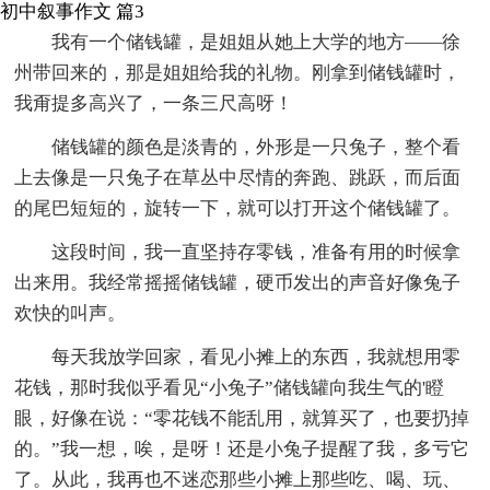
初中叙事作文 篇3
我有一个储钱罐，是姐姐从她上大学的地方——徐
州带回来的，那是姐姐给我的礼物。刚拿到储钱罐时，
我甭提多高兴了，一条三尺高呀！
储钱罐的颜色是淡青的，外形是一只兔子，整个看
上去像是一只兔子在草丛中尽情的奔跑、跳跃，而后面
的尾巴短短的，旋转一下，就可以打开这个储钱罐了。
这段时间，我一直坚持存零钱，准备有用的时候拿
出来用。我经常摇摇储钱罐，硬币发出的声音好像兔子
欢快的叫声。
每天我放学回家，看见小摊上的东西，我就想用零
花钱，那时我似乎看见“小兔子”储钱罐向我生气的'瞪
眼，好像在说：“零花钱不能乱用，就算买了，也要扔掉
的。”我一想，唉，是呀！还是小兔子提醒了我，多亏它
了。从此，我再也不迷恋那些小摊上那些吃、喝、玩、