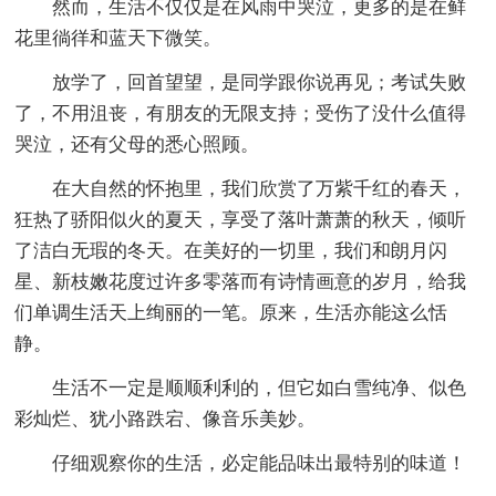
然而，生活不仅仅是在风雨中哭泣，更多的是在鲜
花里徜徉和蓝天下微笑。
放学了，回首望望，是同学跟你说再见；考试失败
了，不用沮丧，有朋友的无限支持；受伤了没什么值得
哭泣，还有父母的悉心照顾。
在大自然的怀抱里，我们欣赏了万紫千红的春天，
狂热了骄阳似火的夏天，享受了落叶萧萧的秋天，倾听
了洁白无瑕的冬天。在美好的一切里，我们和朗月闪
星、新枝嫩花度过许多零落而有诗情画意的岁月，给我
们单调生活天上绚丽的一笔。原来，生活亦能这么恬
静。
生活不一定是顺顺利利的，但它如白雪纯净、似色
彩灿烂、犹小路跌宕、像音乐美妙。
仔细观察你的生活，必定能品味出最特别的味道！