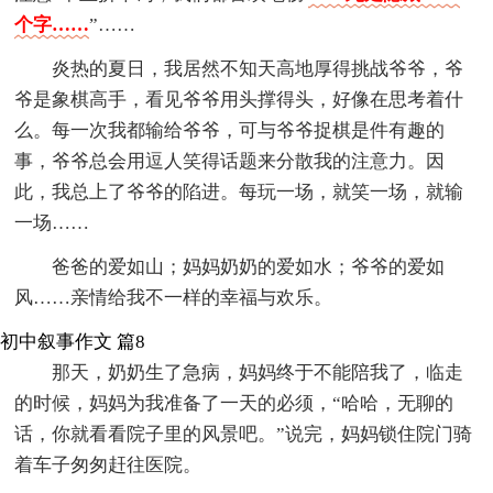
个字……
”……
炎热的夏日，我居然不知天高地厚得挑战爷爷，爷
爷是象棋高手，看见爷爷用头撑得头，好像在思考着什
么。每一次我都输给爷爷，可与爷爷捉棋是件有趣的
事，爷爷总会用逗人笑得话题来分散我的注意力。因
此，我总上了爷爷的陷进。每玩一场，就笑一场，就输
一场……
爸爸的爱如山；妈妈奶奶的爱如水；爷爷的爱如
风……亲情给我不一样的幸福与欢乐。
初中叙事作文 篇8
那天，奶奶生了急病，妈妈终于不能陪我了，临走
的时候，妈妈为我准备了一天的必须，“哈哈，无聊的
话，你就看看院子里的风景吧。”说完，妈妈锁住院门骑
着车子匆匆赶往医院。