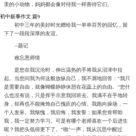
里的小动物，妈妈都会像对待我一样善待它们。
初中叙事作文 篇9
初中三年的美好时光赠给我一串串芬芳的回忆，留
下了一段段深厚的友谊。
--题记
难忘恩师情
是您在我沉沦时，伸出温热的手将我从沼泽中拉
起。当您问我为何这般放纵自己，我不屑地回答：“我只
是需要自由，就像蝴蝶静静休憩在花蕊上的自由。”您什
么也没有说，只是挥手示意我回班去。我满不在乎地转
身，却再也不能掩饰自己愧疚的心情。我跑向操场，一
个人发呆。我惭愧，我后悔，我发誓：如果您肯帮助
我，我一定努力学习。可是有哪个老师喜欢一个后进生
呢？我把头低得更下了。“啪”一声，我从沉思中醒过