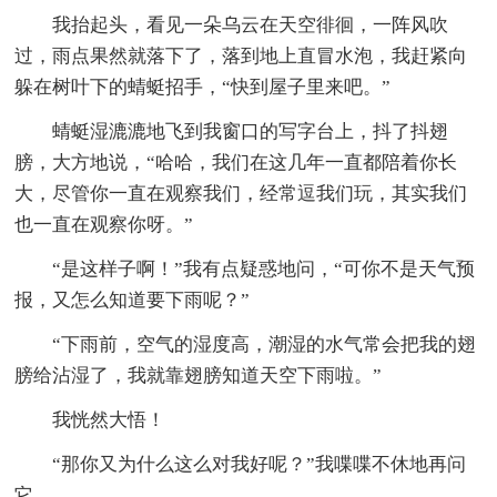
我抬起头，看见一朵乌云在天空徘徊，一阵风吹
过，雨点果然就落下了，落到地上直冒水泡，我赶紧向
躲在树叶下的蜻蜓招手，“快到屋子里来吧。”
蜻蜓湿漉漉地飞到我窗口的写字台上，抖了抖翅
膀，大方地说，“哈哈，我们在这几年一直都陪着你长
大，尽管你一直在观察我们，经常逗我们玩，其实我们
也一直在观察你呀。”
“是这样子啊！”我有点疑惑地问，“可你不是天气预
报，又怎么知道要下雨呢？”
“下雨前，空气的湿度高，潮湿的水气常会把我的翅
膀给沾湿了，我就靠翅膀知道天空下雨啦。”
我恍然大悟！
“那你又为什么这么对我好呢？”我喋喋不休地再问
它。