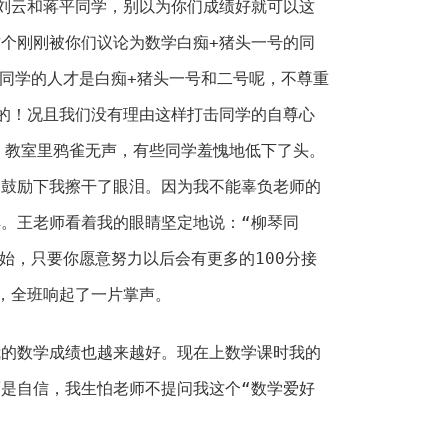
刘云和蒋平同学，别以为你们成绩好就可以这
个刚刚被你们议论为数学白痴+猪头一号的同
重同学的人才是白痴+猪头一号和二号呢，不尊重
的！况且我们没有理由这样打击同学的自尊心
，教室里鸦雀无声，有些同学羞愧地低下了头。
的鼓励下我擦干了眼泪。因为我不能辜负老师的
。王老师看着我的眼睛坚定地说：“柳琴同
开始，只要你愿意努力以后会有更多的100分接
，全班响起了一片掌声。
我的数学成绩也越来越好。现在上数学课时我的
是自信，我生怕老师不提问我这个“数学爱好