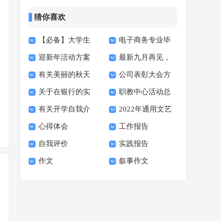
猜你喜欢
【必备】大学生
电子商务专业毕
迎新年活动方案
最新九月再见，
会计实习报告四篇
业生求职信3篇
有关美丽的秋天
公司表彰大会方
15篇
十月你好说说座右铭
关于在银行的实
职教中心活动总
四年级作文300字汇
案
80句精选
有关开学自我介
2022年通用文艺
习报告范文汇编9篇
结
编十篇
心得体会
工作报告
绍
优美句子汇编99条
自我评价
实践报告
作文
叙事作文