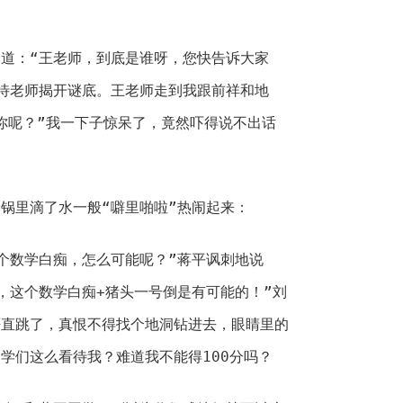
道：“王老师，到底是谁呀，您快告诉大家
待老师揭开谜底。王老师走到我跟前祥和地
是你呢？”我一下子惊呆了，竟然吓得说不出话
锅里滴了水一般“噼里啪啦”热闹起来：
个数学白痴，怎么可能呢？”蒋平讽刺地说
，这个数学白痴+猪头一号倒是有可能的！”刘
砰直跳了，真恨不得找个地洞钻进去，眼睛里的
学们这么看待我？难道我不能得100分吗？