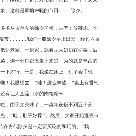
象。这就是家喻户晓的节日----除夕。
许多多从古至今的除夕习俗，古有：放鞭炮、吃
逛夜市......我们一般除夕早上出发，经过六百
于抵达老家。一到家，就看见太奶奶在切菜，后
买菜，连一分钟都没坐下来过，为的就是丰富的
奶一下才行。于是，我坐在床上，玩了会手机，
啦！我眼望去，“哇！这么丰盛。”桌上有香气
，还有让人直流口水的肉馅糯米
开始吃，由于太美味了，一桌年夜饭不到五十分
光，“哇，肚子好撑”。然后，大家开始逛夜市
传在古代除夕是一定要买吃的和玩的。”我