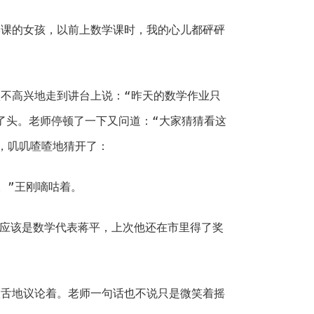
学课的女孩，以前上数学课时，我的心儿都砰砰
不高兴地走到讲台上说：“昨天的数学作业只
下了头。老师停顿了一下又问道：“大家猜猜看这
，叽叽喳喳地猜开了：
。”王刚嘀咕着。
“应该是数学代表蒋平，上次他还在市里得了奖
八舌地议论着。老师一句话也不说只是微笑着摇