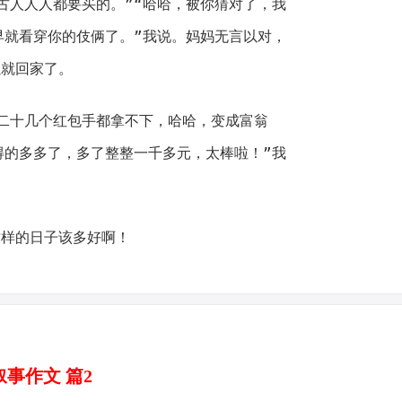
古人人人都要买的。”“哈哈，被你猜对了，我
早就看穿你的伎俩了。”我说。妈妈无言以对，
螺就回家了。
二十几个红包手都拿不下，哈哈，变成富翁
得的多多了，多了整整一千多元，太棒啦！”我
这样的日子该多好啊！
叙事作文 篇2