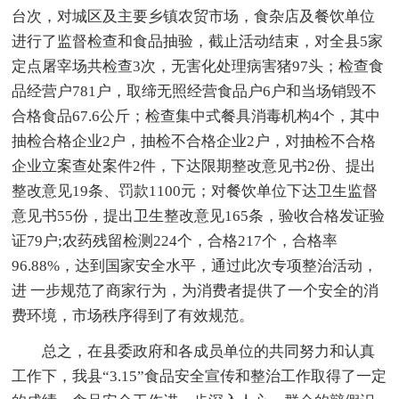
台次，对城区及主要乡镇农贸市场，食杂店及餐饮单位
进行了监督检查和食品抽验，截止活动结束，对全县5家
定点屠宰场共检查3次，无害化处理病害猪97头；检查食
品经营户781户，取缔无照经营食品户6户和当场销毁不
合格食品67.6公斤；检查集中式餐具消毒机构4个，其中
抽检合格企业2户，抽检不合格企业2户，对抽检不合格
企业立案查处案件2件，下达限期整改意见书2份、提出
整改意见19条、罚款1100元；对餐饮单位下达卫生监督
意见书55份，提出卫生整改意见165条，验收合格发证验
证79户;农药残留检测224个，合格217个，合格率
96.88%，达到国家安全水平，通过此次专项整治活动，
进 一步规范了商家行为，为消费者提供了一个安全的消
费环境，市场秩序得到了有效规范。
总之，在县委政府和各成员单位的共同努力和认真
工作下，我县“3.15”食品安全宣传和整治工作取得了一定