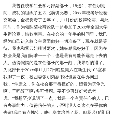
我曾任校学生会学习部副部长，18选2，在任职期
间，成功的组织了五四北演讲比赛，20xx年校考研经验
交流会，全权负责了去年10，,11月份的校辩论赛。与此
同时，作为领队随校辩论队一起参加了20xx年全国大学
生辩论赛，惜败南审。在校会的一年半的时间里，我已
经为自己进入校会主席团做好一切准备了，现在就是等
待。我也和紫云姐聊过两次，她鼓励我好好干，因为在
校会我是我们院唯一一个，也是最有可能长远走下去的
人。值得惋惜的是在任部长的那一刻，我果断的退了。
为此部长于20xx年11月27日晚星期六在新生代103室和
我聊了一夜，校团委张明菊副书记也曾在学办问过
我，“仲康文，你在校会那干得挺好的，留着为院争光
啊，干吗辞了啊?多可惜啊。要不你再好好考虑考
虑。”我想至少说明了一点，我是一个有责任心的人，已
有办事能力，值得信任的人，否则没人会这么在乎你的
去留!我也有点愧疚，他们毕竟培养了我。但我必须退!因