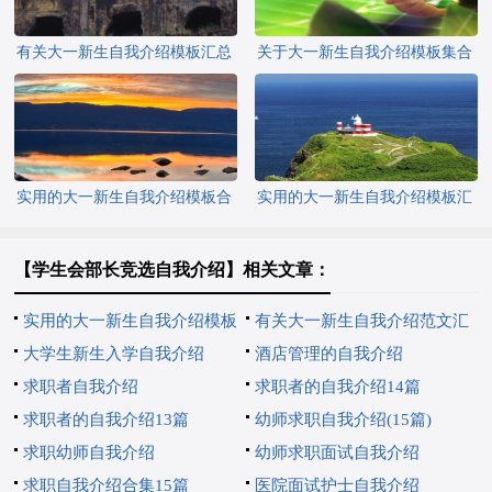
有关大一新生自我介绍模板汇总
关于大一新生自我介绍模板集合
七篇
4篇
实用的大一新生自我介绍模板合
实用的大一新生自我介绍模板汇
集九篇
编五篇
【学生会部长竞选自我介绍】相关文章：
实用的大一新生自我介绍模板
有关大一新生自我介绍范文汇
汇总五篇
大学生新生入学自我介绍
总5篇
酒店管理的自我介绍
求职者自我介绍
求职者的自我介绍14篇
求职者的自我介绍13篇
幼师求职自我介绍(15篇)
求职幼师自我介绍
幼师求职面试自我介绍
求职自我介绍合集15篇
医院面试护士自我介绍