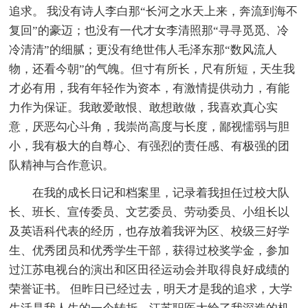
追求。 我没有诗人李白那“长河之水天上来，奔流到海不
复回”的豪迈；也没有一代才女李清照那“寻寻觅觅、冷
冷清清”的细腻；更没有绝世伟人毛泽东那“数风流人
物，还看今朝”的气魄。但寸有所长，尺有所短，天生我
才必有用，我有年轻作为资本，有激情提供动力，有能
力作为保证。我敢爱敢恨、敢想敢做，我喜欢真心实
意，厌恶勾心斗角，我崇尚高度与长度，鄙视懦弱与胆
小，我有极大的自尊心、有强烈的责任感、有极强的团
队精神与合作意识。
在我的成长日记和档案里，记录着我担任过校大队
长、班长、宣传委员、文艺委员、劳动委员、小组长以
及英语科代表的经历，也存放着我评为区、校级三好学
生、优秀团员和优秀学生干部，获得过校奖学金，参加
过江苏电视台的演出和区田径运动会并取得良好成绩的
荣誉证书。 但昨日已经过去，明天才是我的追求，大学