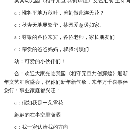
某某幼儿园《相守元旦 共创辉煌》文艺汇演 主持词
a：谁将平地万秋叶，剪刻做此连天花？
c：秋爽天地显繁华，某园爱意暖如家。
a：尊敬的各位来宾，各位老师，家长朋友们
c：亲爱的爸爸妈妈，叔叔阿姨们
幼：可爱的小伙伴们！
合：欢迎大家光临我园《相守元旦共创辉煌》迎新
年文艺汇演盛会，祝你们新年新气象，来年万千喜事伴
您行！事业家庭都兴旺！
a：假如我是一朵雪花
翩翩的在半空里潇洒
c：我一定认清我的方向