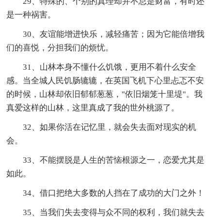
29、特殊的、个别的真理却并不总是财富，有时还
是一种祸害。
30、友谊能增进快乐，减轻痛苦；因为它能倍增我
们的喜悦，分担我们的烦忧。
31、山林本身不懂什么饥饿，更用不着什么安全
感。当全城人民饥肠辘辘，在英国飞机下心里忐忑不安
的时候，山林却依旧郁郁葱葱，"依旧烟笼十里堤"。我
真爱这样的山林，这里真成了我的世外桃源了。
32、如果你活在记忆里，就会失去面对现实的机
会。
33、不能摆脱是人生的苦恼根源之一，恋爱尤其是
如此。
34、借口把绝大多数的人挡在了成功的大门之外！
35、当我们失去变得与众不同的权利，我们就失去