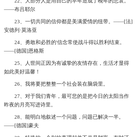
22、大部分人是用自己的早年造成了晚年的悲哀。
——布吕耶尔
23、一切共同的信仰都是美满爱情的纽带。——[法]
安德列·莫洛亚
24、勇敢和必胜的'信念常使战斗得以胜利结束。
——[德国]恩格斯
25、人世间正因为有诚挚的友情存在，生活才显得
如此美好温馨！
26、我将要把整整一个社会装在脑袋里。
27、对于我们青年，最可悲的是把今日的太阳当作
昨夜的月亮写进诗里。
28、能明白地叙述一个问题，问题已解决一半。
——[德国]豪夫