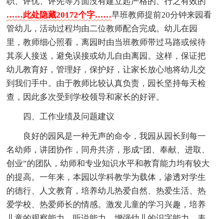
职、评优、评先等方面没有建立起严格的、行之有效的
……此处隐藏20172个字……
早班教师提前20分钟来园看
管幼儿，活动过程均由二位教师配合完成。幼儿在园
里，教师细心照看，离园时由当班教师带过马路或候待
其亲人接送，避免误接或幼儿自由离园。这样，保证把
幼儿教育好，管理好，保护好，让家长放心地将幼儿交
到我们手中。由于教师比较认真负责，园长坚持每天检
查，因此多次受到学校领导和家长的好评。
四、工作业绩及问题建议
良好的园风是一种无声的命令，我园从园长到每一
名幼师，讲团协作，同舟共济，形成“团、奉献、进取、
创业”的团队，幼师和专业知识水平和教育能力均有较大
的提高。一年来，本园以学科教学为载体，渗透对学生
的德行、人文教育，培养幼儿热爱自然、热爱生活、热
爱学校、热爱师长的情感。激发儿童的学习兴趣，培养
儿童的观察能力、听说能力，增强幼儿的识字能力、表