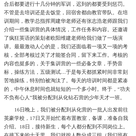
合后都要进行十几分钟的军训，迟到的都要受到惩罚。
不管是去培训还是去饭堂，回宿舍都由教官带队。在培
训期间，教学总指挥周建华老师还有张志浩老师跟我们
介绍一些集训营的具体情况，工作任务和内容。还邀请
了疯狂英语的策划者欧阳维建老师给我们做了一场演
讲。最最激动人心的是，我们还面临着一项又一项的考
核，全部考核过关了才能签合同，留下来工作。考核的
内容也挺多的，关于集训营的一些必备文章，手势音
标，操练方法，五级测试…于是每天都抓紧时间非常刻
苦地操练，特别怕被淘汰了。每天的培训时间都是紧凑
的，中午休息时间也就短短的一个多小时。终于，“功夫
不负有心人”我被分配到从化钻石营的少年天才一班。
16日晚上，我们被分配到从化营的一批人出发前往
英豪学校，17日又开始忙着布置教室，备课，准备自我
介绍。18日，接待新生，每个人都分配到不同岗位上。
在接下来的十天里，我们就按人数分成三组（我们班有