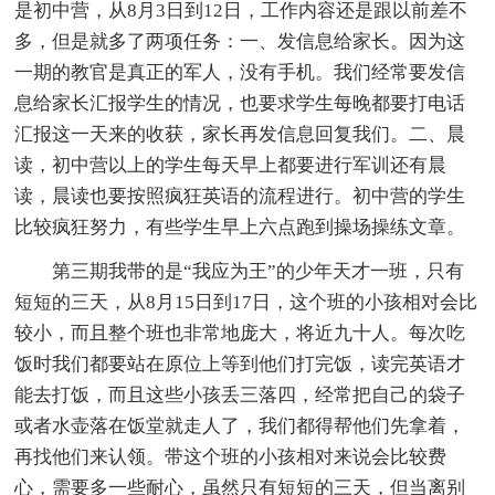
是初中营，从8月3日到12日，工作内容还是跟以前差不
多，但是就多了两项任务：一、发信息给家长。因为这
一期的教官是真正的军人，没有手机。我们经常要发信
息给家长汇报学生的情况，也要求学生每晚都要打电话
汇报这一天来的收获，家长再发信息回复我们。二、晨
读，初中营以上的学生每天早上都要进行军训还有晨
读，晨读也要按照疯狂英语的流程进行。初中营的学生
比较疯狂努力，有些学生早上六点跑到操场操练文章。
第三期我带的是“我应为王”的少年天才一班，只有
短短的三天，从8月15日到17日，这个班的小孩相对会比
较小，而且整个班也非常地庞大，将近九十人。每次吃
饭时我们都要站在原位上等到他们打完饭，读完英语才
能去打饭，而且这些小孩丢三落四，经常把自己的袋子
或者水壶落在饭堂就走人了，我们都得帮他们先拿着，
再找他们来认领。带这个班的小孩相对来说会比较费
心，需要多一些耐心，虽然只有短短的三天，但当离别